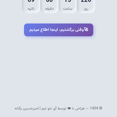
09
00
15
226
روز
ساعت
دقیقه
ثانیه
🚀وقتی برگشتیم، اینجا اطلاع میدیم
© 1404 — طراحی با ❤️ توسط آی نئو تیم |
امیرحسین یگانه